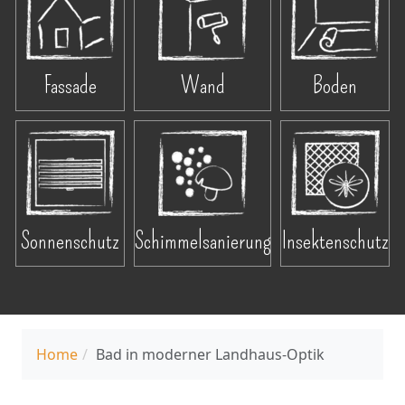
Fassade
Wand
Boden
Sonnenschutz
Schimmelsanierung
Insektenschutz
Home
Bad in moderner Landhaus-Optik